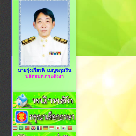
นายรุ่งเกียรติ เบญจภุมริน
ปลัดอบต.กระดังงา