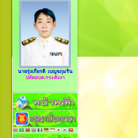
นายรุ่งเกียรติ เบญจภุมริน
ปลัดอบต.กระดังงา