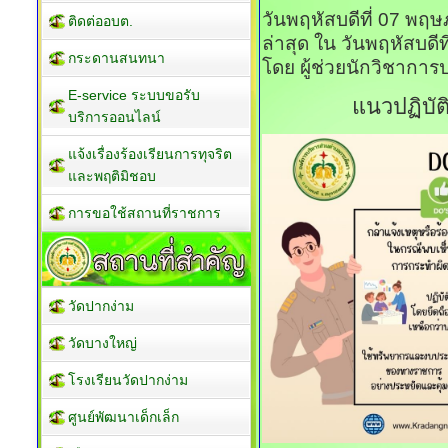
วันพฤหัสบดีที่ 07 พฤ
ติดต่ออบต.
ล่าสุด ใน วันพฤหัสบด
กระดานสนทนา
โดย ผู้ช่วยนักวิชาการ
E-service ระบบขอรับ
แนวปฏิบัต
บริการออนไลน์
แจ้งเรื่องร้องเรียนการทุจริต
และพฤติมิชอบ
การขอใช้สถานที่ราชการ
วัดปากง่าม
วัดบางใหญ่
โรงเรียนวัดปากง่าม
ศูนย์พัฒนาเด็กเล็ก