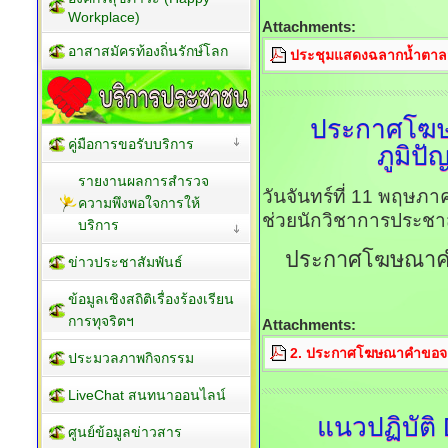
Workplace)
Attachments:
อาสาสมัครท้องถิ่นรักษ์โลก
ประชุมแสดงฉลากน้ำตาล
ประกาศโฆษ
คู่มือการขอรับบริการ
ภูมิป
รายงานผลการสำรวจ
วันจันทร์ที่ 11 พฤษภ
ความพึงพอใจการให้
ช่วยนักวิชาการประชาส
บริการ
ประกาศโฆษณาคำ
ข่าวประชาสัมพันธ์
ข้อมูลเชิงสถิติเรื่องร้องเรียน
การทุจริตฯ
Attachments:
2. ประกาศโฆษณาคำขอจดท
ประมวลภาพกิจกรรม
LiveChat สนทนาออนไลน์
แนวปฏิบัติ
ศูนย์ข้อมูลข่าวสาร