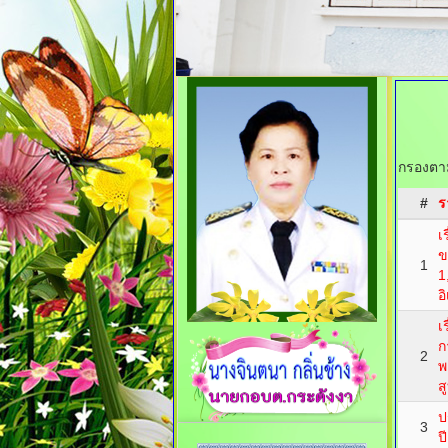
กรองตาม
#
ร
เ
ข
1
1
อ
เ
ก
2
พ
ส
ป
3
ป