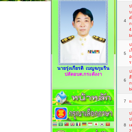
ป
บ
ต
4
ก
4
b
ป
เ
5
อ
ร
นายรุ่งเกียรติ เบญจภุมริน
ป
ปลัดอบต.กระดังงา
ส
6
ก
b
7
แ
ป
ป
8
เ
2