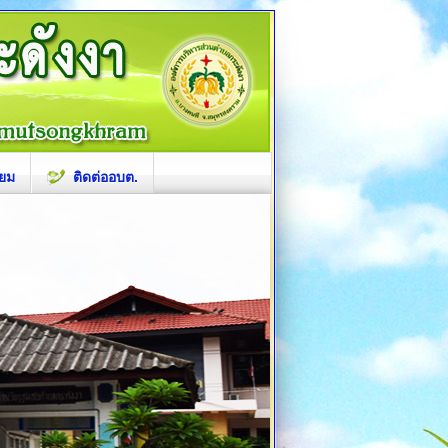
ียม
ติดต่ออบต.