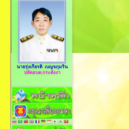
นายรุ่งเกียรติ เบญจภุมริน
ปลัดอบต.กระดังงา